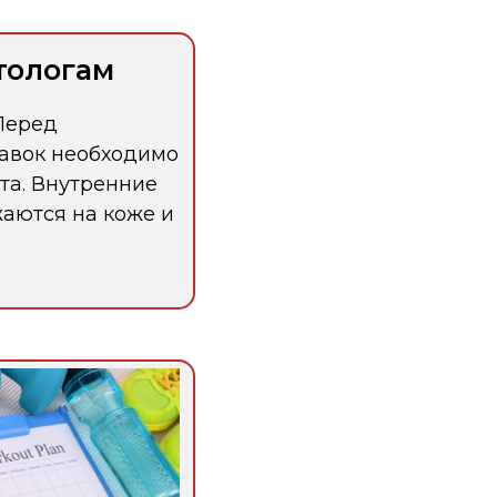
тологам
 Перед
авок необходимо
та. Внутренние
аются на коже и