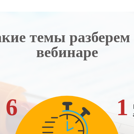
кие темы разберем
вебинаре
6
1