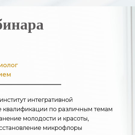
бинара
иолог
ием
нститут интегративной
 квалификации по различным темам
анение молодости и красоты,
осстановление микрофлоры