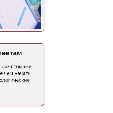
певтам
ь симптомами
е чем начать
ологические