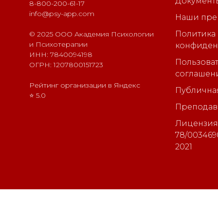
Документ
8-800-200-61-17
info@psy-app.com
Наши пре
Политика
© 2025 ООО Академия Психологии
и Психотерапии
конфиден
ИНН: 7840094198
Пользова
ОГРН: 1207800151723
соглашен
Рейтинг организации в Яндекс
Публична
⭐ 5.0
Преподава
Лицензия 
78/003469
2021