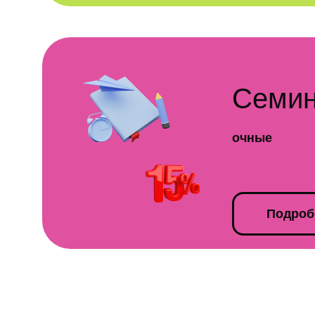
Семи
очные
Подроб