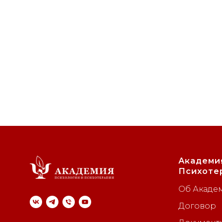
Академи
Психоте
Об Акаде
Договор