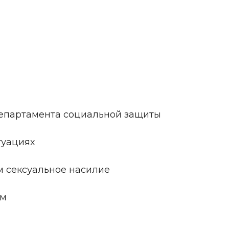
епартамента социальной защиты
туациях
 сексуальное насилие
ям