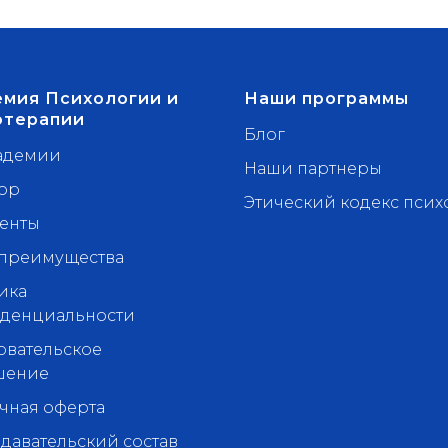
мия Психологии и
Наши программы
отерапии
Блог
адемии
Наши партнеры
ор
Этический кодекс псих
енты
преимущества
ика
денциальности
овательское
шение
чная оферта
давательский состав