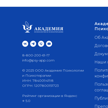
Акаде
Псих
Об Ак
Догов
Докум
8-800-200-61-17
info@psy-app.com
Наши 
Полит
© 2025 ООО Академия Психологии
и Психотерапии
конфи
ИНН: 7840094198
Польз
ОГРН: 1207800151723
согла
Рейтинг организации в Яндекс
Публи
⭐ 5.0
Препо