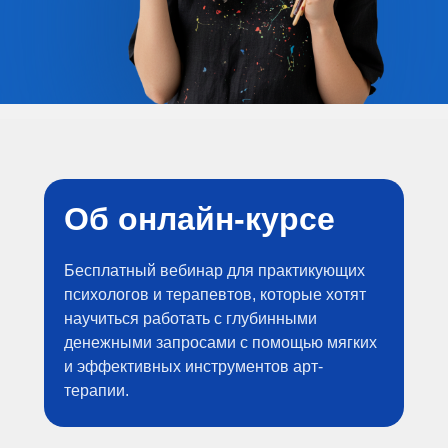
Об онлайн-курсе
Бесплатный вебинар для практикующих
психологов и терапевтов, которые хотят
научиться работать с глубинными
денежными запросами с помощью мягких
и эффективных инструментов арт-
терапии.