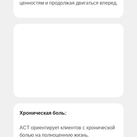
ценностям и продолжая двигаться вперед.
Зависимости:
ACT помогает клиентам
идентифицировать свои ценности
и действовать в соответствии с ними,
чтобы создать более насыщенную
и значимую жизнь, не связанную
с употреблением веществ.
Хроническая боль:
ACT ориентирует клиентов с хронической
болью на полноценную жизнь.