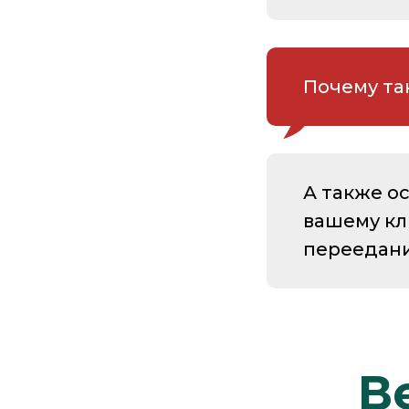
Почему та
А также о
вашему кл
переедан
В