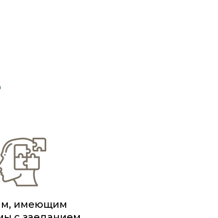
т
м, имеющим
мы с заеданием