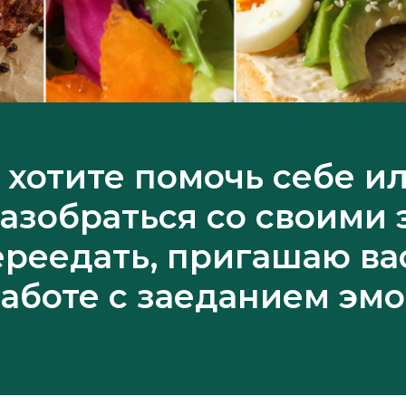
 хотите помочь себе и
азобраться со своими
ереедать, пригашаю ва
работе с заеданием эмо