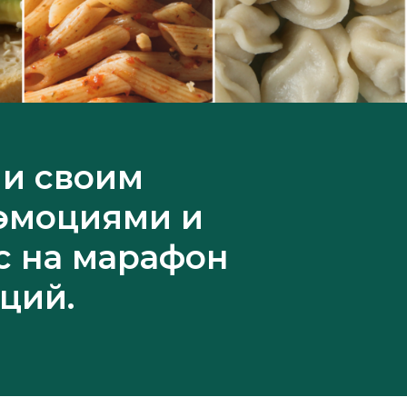
ли своим
 эмоциями и
с на марафон
ций.