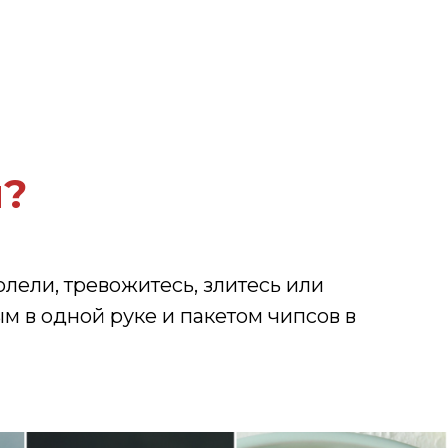
 ем!»
я руки.»
е могу остановиться.»
я?
поделать.»
лели, тревожитесь, злитесь или
 в одной руке и пакетом чипсов в