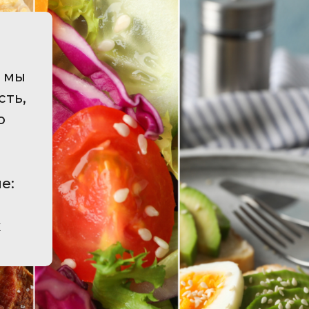
а мы
сть,
о
е:
к