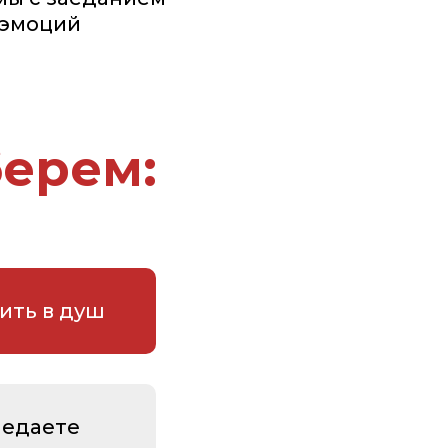
эмоций
ерем:
ить в душ
аедаете