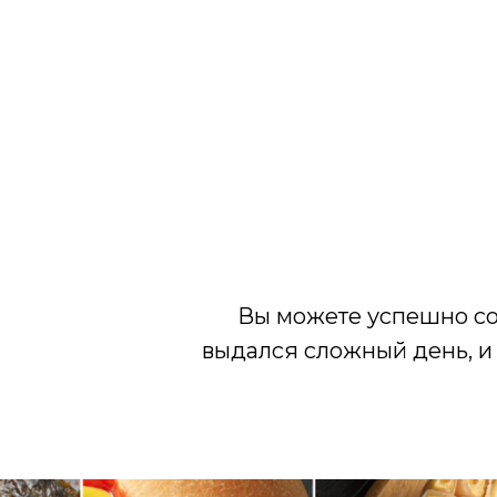
«Я к
«Не рабо
«Днем я питаюсь норма
«Я знаю, 
Вы можете успешно соб
выдался сложный день, и