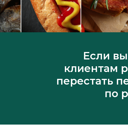
Если вы
клиентам р
перестать п
по 