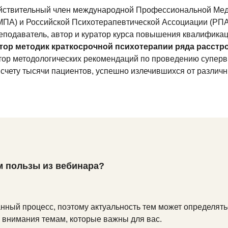
йствительный член международной Профессиональной Мед
МПА) и Российской Психотерапевтической Ассоциации (РПА
еподаватель, автор и куратор курса повышения квалификац
тор методик краткосрочной психотерапии ряда расстро
тор методологических рекомендаций по проведению суперв
 счету тысячи пациентов, успешно излечившихся от различ
м пользы из вебинара?
нный процесс, поэтому актуальность тем может определят
 внимания темам, которые важны для вас.