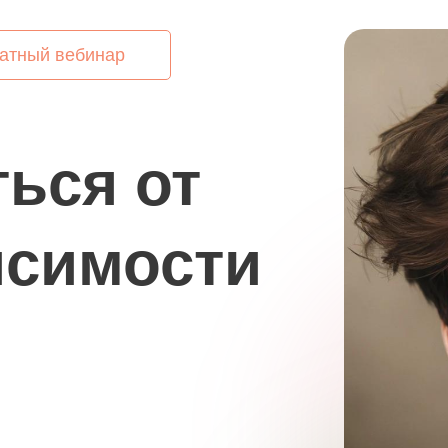
атный вебинар
ться от
исимости