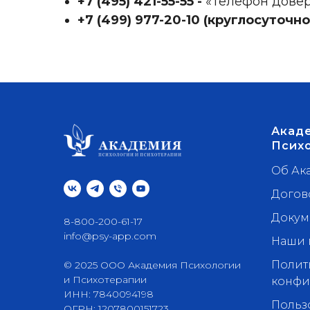
+7 (495) 421-55-55‬ -
«Телефон дове
+7 (499) 977-20-10
‬
(круглосуточно)
Акаде
Псих
Об Ак
Догов
Докум
8-800-200-61-17
info@psy-app.com
Наши 
Полит
© 2025 ООО Академия Психологии
и Психотерапии
конфи
ИНН: 7840094198
Польз
ОГРН: 1207800151723