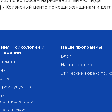
рия» по вопросам наркомании, ВИЧ/СПИДа
 -
Кризисный центр помощи женщинам и дет
мия Психологии и
Наши программы
отерапии
Блог
адемии
Наши партнеры
ор
Этический кодекс псих
енты
преимущества
ика
денциальности
овательское