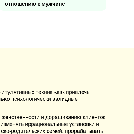
отношению к мужчине
нипулятивных техник «как привлечь
лько
психологически валидные
м женственности и доращиванию клиенток
м изменять иррациональные установки и
тско-родительских семей, прорабатывать