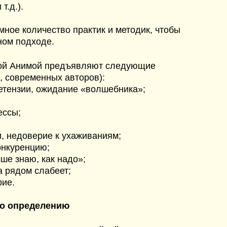
т.д.).
мное количество практик и методик, чтобы
ном подходе.
ной Анимой предъявляют следующие
, современных авторов):
етензии, ожидание «волшебника»;
ессы;
и, недоверие к ухаживаниям;
онкуренцию;
ше знаю, как надо»;
а рядом слабеет;
рие.
по определению