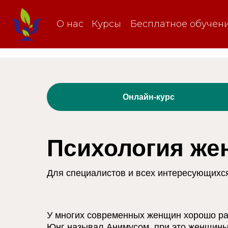
О нас
Курсы
Бесплатное обучен
Онлайн-курс
Психология же
Для специалистов и всех интересующихс
У многих современных женщин хорошо раз
Юнг называл Анимусом, при это женщины