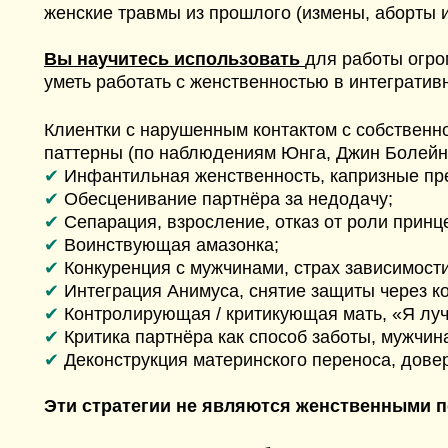
женские травмы из прошлого (измены, аборты и 
Вы научитесь использовать
для работы огро
уметь работать с женственностью в интегратив
Клиентки с нарушенным контактом с собствен
паттерны (по наблюдениям Юнга, Джин Болейн
✔
Инфантильная женственность, капризные пр
✔
Обесценивание партнёра за недодачу;
✔
Сепарация, взросление, отказ от роли принц
✔
Воинствующая амазонка;
✔
Конкуренция с мужчинами, страх зависимост
✔
Интеграция Анимуса, снятие защиты через к
✔
Контролирующая / критикующая мать, «Я луч
✔
Критика партнёра как способ заботы, мужчин
✔
Деконструкция материнского переноса, дове
Эти стратегии не являются женственными 