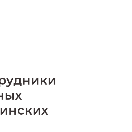
трудники
ных
цинских