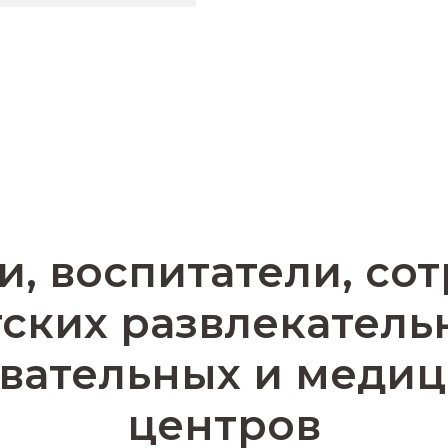
и, воспитатели, со
тских развлекатель
вательных и меди
центров