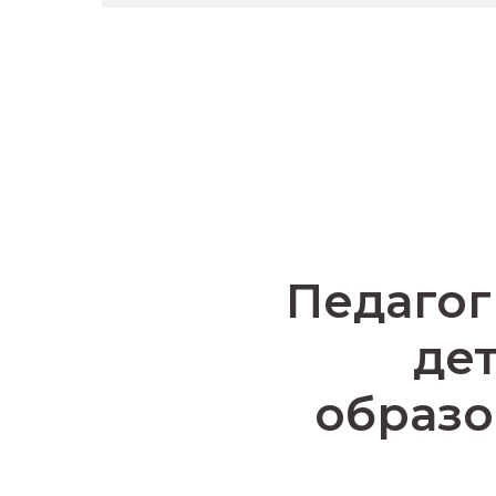
Педагог
де
образо