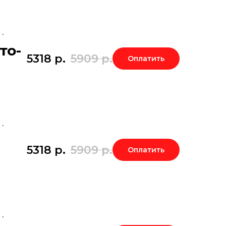
.
то-
5318
р.
5909
р.
Оплатить
.
5318
р.
5909
р.
Оплатить
.