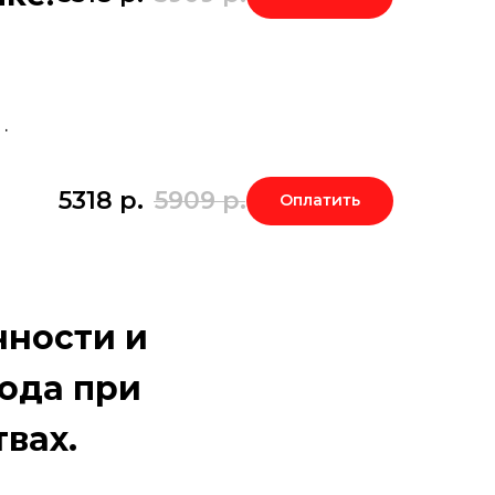
.
5318
р.
5909
р.
Оплатить
чности и
ода при
вах.