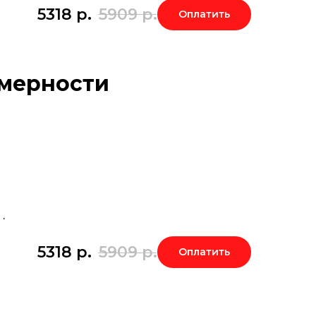
5318
р.
5909
р.
Оплатить
омерности
.
5318
р.
5909
р.
Оплатить