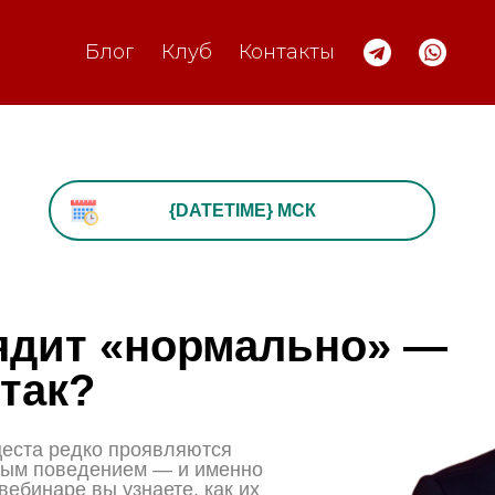
Блог
Клуб
Контакты
{DATETIME} МСК
ядит «нормально» —
 так?
цеста редко проявляются
ным поведением — и именно
 вебинаре вы узнаете, как их