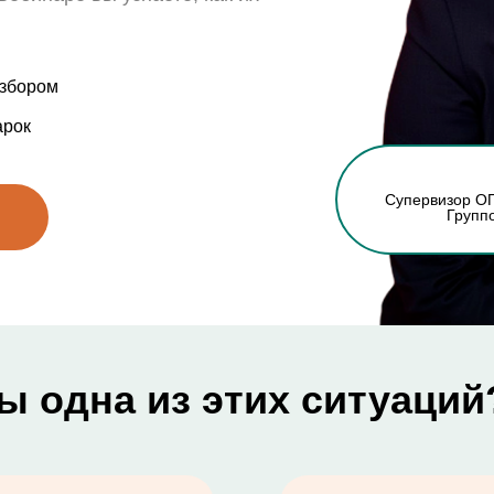
азбором
арок
Супервизор ОП
Групп
ы одна из этих ситуаций