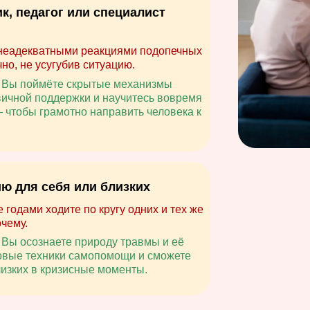
к, педагог или специалист
 неадекватными реакциями подопечных
чно, не усугубив ситуацию.
: Вы поймёте скрытые механизмы
вичной поддержки и научитесь вовремя
 чтобы грамотно направить человека к
ию для себя или близких
годами ходите по кругу одних и тех же
чему.
 Вы осознаете природу травмы и её
зовые техники самопомощи и сможете
лизких в кризисные моменты.