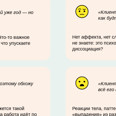
«Клиен
й уже год — но
как буд
Нет аффекта, нет с
Что-то важное
не знаете: это псих
 что упускаете
диссоциация?
поэтому обхожу
«Клиент
всё его
жется такой
Реакции тела, патт
да работа идёт по
«выпадения» из раз