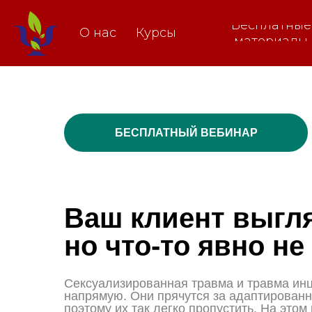
Бесплатные
О нас
Курсы
материалы
БЕСПЛАТНЫЙ ВЕБИНАР
Ваш клиент выгл
но что-то явно не
Сексуализированная травма и травма ин
напрямую. Они прячутся за адаптирован
поэтому их так легко пропустить. На этом